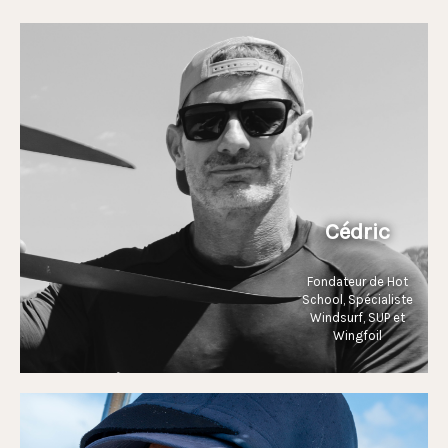
Cédric
Fondateur de Hot
School, Spécialiste
Windsurf, SUP et
Wingfoil