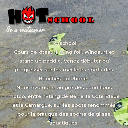
Aller
au
contenu
Be a waterman
Hotschool
Cours de kitesurf, wing foil, Windsurf et
stand up paddle. Venez débuter ou
progresser sur les meilleurs spots des
Bouches du Rhône !
Nous évoluons, au gré des conditions
météo, entre l’Etang de Berre, la Côte Bleue
et la Camargue, sur les spots renommés
pour la pratique des sports de glisse
aquatiques.