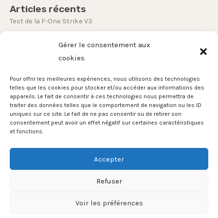
Articles récents
Test de la F-One Strike V3
Test du Foil North Sonar
Gérer le consentement aux
Test de la Airush Lithium V10
cookies
Test du Stand Up Paddle Red Paddle 10’6
Pour offrir les meilleures expériences, nous utilisons des technologies
Test de la board Softech Bomber
telles que les cookies pour stocker et/ou accéder aux informations des
appareils. Le fait de consentir à ces technologies nous permettra de
traiter des données telles que le comportement de navigation ou les ID
Foil
uniques sur ce site. Le fait de ne pas consentir ou de retirer son
Evenements
Kitesurf
Stand Up Paddle
Surf
Windsurf
consentement peut avoir un effet négatif sur certaines caractéristiques
et fonctions.
Wing
Accepter
Refuser
Copyright © 2026 Ride Solutions
Voir les préférences